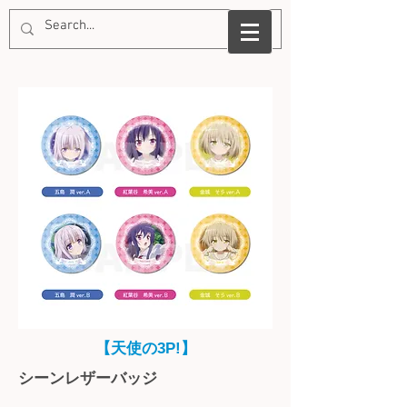
【​天使の3P!】
​シーンレザーバッジ