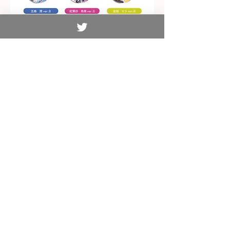
【​天使の3P!】
​メタルチャーム
絶賛放送中【天使の3P!】より
約5cmのちょっと大きめチャームの登場で
す！
３人の雰囲気が違ったメタルチャームです。
※カニ付き
※全６種
​※トレーディング
発売時期：2017年9月
定価：¥550＋tax
全国のホビーショップ等にて販売予定